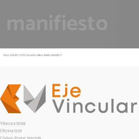
manifiesto
Fotos ADOBE STOCK: Desierto chileno florido #259058771
Vitacura 5093
Oficina 1201
Código Postal 7630281